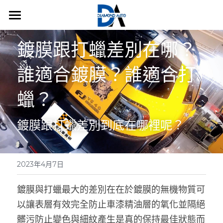
×
商品分類
鍍膜方案
鍍膜跟打蠟差別在哪？
所有商品分類
維護方案
誰適合鍍膜？誰適合打
美容分店
蠟？
汽車知識
鍍膜跟打蠟差別到底在哪裡呢？
搜索
預約
2023年4月7日
鍍膜與打蠟最大的差別在在於鍍膜的無機物質可
以讓表層有效完全防止車漆精油層的氧化並隔絕
髒污防止變色與細紋產生是真的保持最佳狀態而