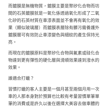
而鍍膜是無機物質，鍍膜主要是聚矽化合物而坊
間的石英鍍膜就是一氧化係透過氧化形成了二氧
化矽的石英材質在車漆表面並不會再有氧化的效
果（類似玻璃層）而鍍膜表層除有髒污需養護外
鍍膜層可有效防止車漆變色與細紋的產生保持光
亮。
而現在的鍍膜原料是聚矽化合物與氟素或硅化合
物達到更有彈性的硬化層與滑順效果達到潑水的
效果。
誰適合打蠟？
習慣打蠟的客人主要是一個月甚至兩個月用一次
車的人那本身對於預算也比較有考量習慣單筆單
筆的消費或是許久以後在選擇大美容去做車體的