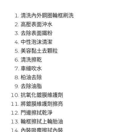
清洗內外鋼圈輪框刷洗
高壓表面沖水
去除表面鐵粉
中性泡沫清潔
美容黏土去顆粒
清洗擦乾
車縫吹水
柏油去除
去除油脂
抗氧化鍍膜維護劑
將鍍膜維護劑擦亮
門邊擦拭乾淨
輪框擦拭上輪胎油
內裝吸塵擦拭內裝