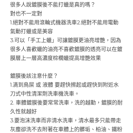
很多人說鍍膜後不能打蠟是真的嗎？
對也不一定對
1.絕對不能用滾輪式機器洗車2.絕對不能用電動
氣動打蠟或是美容
3.可以「手工上蠟」可讓鍍膜更油亮增艷，因為
很多人喜歡蠟的油亮不喜歡鍍膜的透亮可以在鍍
膜層上一層高濃度棕櫚蠟提高增艷效果
鍍膜後該注意什麼？
1.滴到鳥屎 或 液體 要趕快擦起或趕快到附近水
刀式中性清潔劑洗車機洗車。
2. 車體鍍膜後要常常洗車，洗的越勤，鍍膜的耐
久性就越好
3.要泡沫洗車而非清水洗車，清水最多只能帶走
灰塵卻洗不去附著在車體上的髒垢、柏油、鐵粉