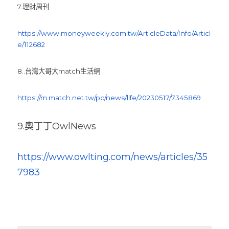
7.理財周刊      
https://www.moneyweekly.com.tw/ArticleData/Info/Articl
e/112682
8..台灣大哥大match生活網      
https://m.match.net.tw/pc/news/life/20230517/7345869
9.奧丁丁OwlNews      
https://www.owlting.com/news/articles/35
7983