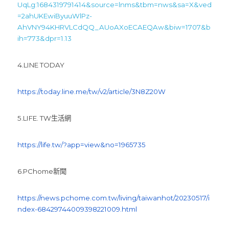
UqLg:1684319791414&source=lnms&tbm=nws&sa=X&ved
=2ahUKEwiByuuWlPz-
AhVNY94KHRVLCdQQ_AUoAXoECAEQAw&biw=1707&b
ih=773&dpr=1.13
4.LINE TODAY      
https://today.line.me/tw/v2/article/3N8Z20W
5.LIFE. TW生活網      
https://life.tw/?app=view&no=1965735
6.PChome新聞      
https://news.pchome.com.tw/living/taiwanhot/20230517/i
ndex-68429744009398221009.html