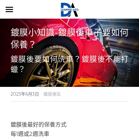
×
商品分類
鍍膜方案
鍍膜小知識-鍍膜後車子要如何
所有商品分類
維護方案
保養？
美容分店
鍍膜後要如何洗車？鍍膜後不能打
汽車知識
蠟？
搜索
·
2023年6月3日
鍍膜專區
預約
鍍膜後最好的保養方式:
每1週或2週洗車