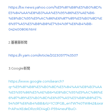
https://tw.news.yahoo.com/%E9%81%B8%E5%B0%8D%
E5%84%AA%E8%B3%AA%E5%95%86%E5%AE%B6-
%E8%BC%95%E9%AC%86%E6%87%89%E5%B0%8D%E
6%97%A5%E5%B8%B8%E7%94%9F%E6%B4%BB-
042400806.html
2.蕃薯藤新聞      
https://n.yam.com/Article/20230517743507
3.Google新聞      
https://www.google.com/search?
q=%E9%81%B8%E5%B0%8D%E5%84%AA%E8%B3%AA
%E5%95%86%E5%AE%B6+%E8%BC%95%E9%AC%86%E
6%87%89%E5%B0%8D%E6%97%A5%E5%B8%B8%E7%
94%9F%E6%B4%BB&rlz=1C1JPGB_enTW740TW842&sxsr
f=APwXEdeDRzcRDI4gD-P594neuFBuO-