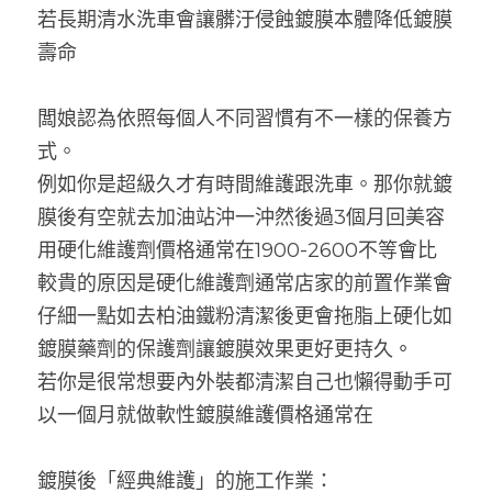
若長期清水洗車會讓髒汙侵蝕鍍膜本體降低鍍膜
壽命
闆娘認為依照每個人不同習慣有不一樣的保養方
式。
例如你是超級久才有時間維護跟洗車。那你就鍍
膜後有空就去加油站沖一沖然後過3個月回美容
用硬化維護劑價格通常在1900-2600不等會比
較貴的原因是硬化維護劑通常店家的前置作業會
仔細一點如去柏油鐵粉清潔後更會拖脂上硬化如
鍍膜藥劑的保護劑讓鍍膜效果更好更持久
。
若你是很常想要內外裝都清潔自己也懶得動手可
以一個月就做軟性鍍膜維護價格通常在
鍍膜後「經典維護」的施工作業：