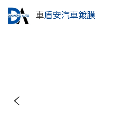
車
盾安汽車鍍膜